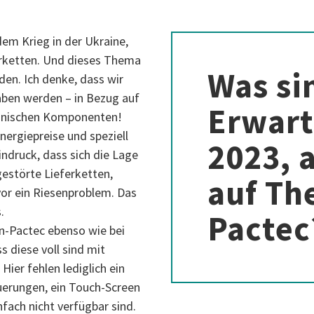
em Krieg in der Ukraine,
ferketten. Und dieses Thema
Was si
den. Ich denke, dass wir
aben werden – in Bezug auf
Erwart
ronischen Komponenten!
nergiepreise und speziell
2023, 
indruck, dass sich die Lage
estörte Lieferketten,
auf Th
 vor ein Riesenproblem. Das
.
Pactec
n-Pactec ebenso wie bei
 diese voll sind mit
Hier fehlen lediglich ein
euerungen, ein Touch-Screen
fach nicht verfügbar sind.