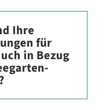
nd Ihre
ungen für
auch in Bezug
eegarten-
?