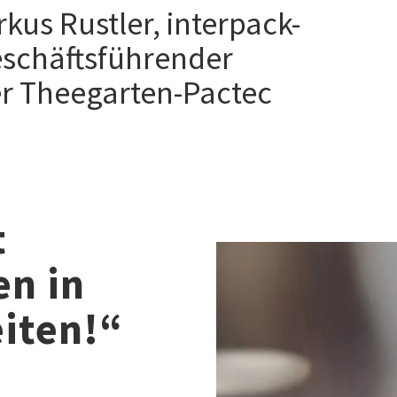
kus Rustler, interpack-
eschäftsführender
er Theegarten-Pactec
t
n in
eiten!“