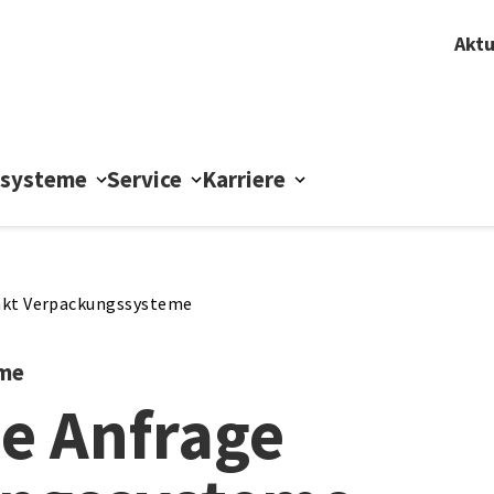
Aktu
ssysteme
Service
Karriere
kt Verpackungssysteme
eme
le Anfrage