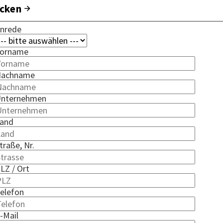
icken
nrede
orname
achname
nternehmen
and
traße, Nr.
LZ / Ort
elefon
-Mail