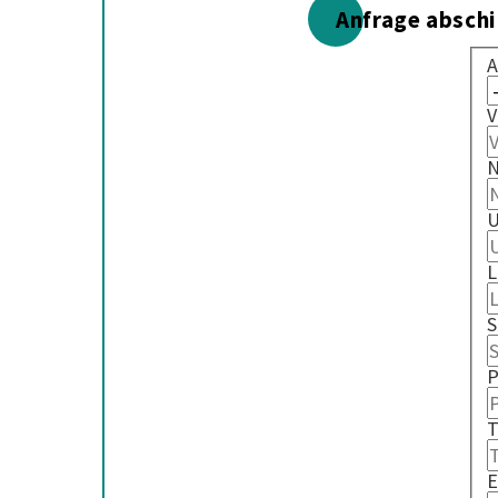
Anfrage absch
A
V
N
U
L
S
P
T
E