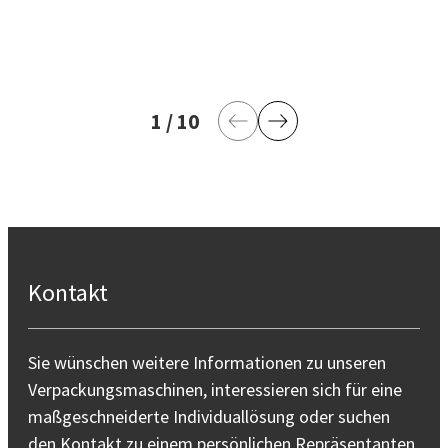
1
aktuelle Seite
/
10
letzte Seite
Vorherige Seite
Nächste Seite
Kontakt
Sie wünschen weitere Informationen zu unseren
Verpackungsmaschinen, interessieren sich für eine
maßgeschneiderte Individuallösung oder suchen
den Kontakt zu einem persönlichen Repräsentanten