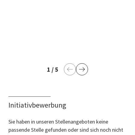
1
aktuelle Seite
/
5
letzte Seite
Vorherige Seite
Nächste Seite
Initiativbewerbung
Sie haben in unseren Stellenangeboten keine
passende Stelle gefunden oder sind sich noch nicht