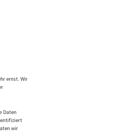
hr ernst. Wir
er
e Daten
ntifiziert
aten wir