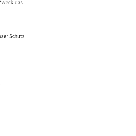
 Zweck das
oser Schutz
: