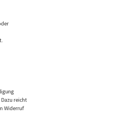
oder
t.
ligung
 Dazu reicht
um Widerruf