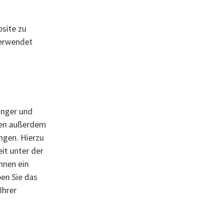
bsite zu
verwendet
änger und
ben außerdem
ngen. Hierzu
it unter der
hnen ein
en Sie das
Ihrer