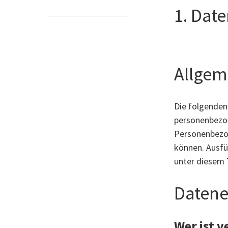
1. Date
Allgem
Die folgenden
personenbezog
Personenbezog
können. Ausfü
unter diesem 
Datene
Wer ist v