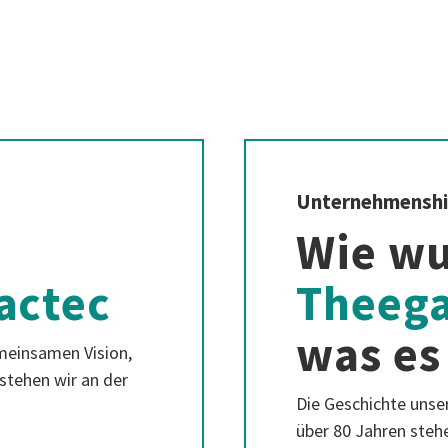
Unternehmenshi
Wie w
actec
Theega
was es 
emeinsamen Vision,
stehen wir an der
Die Geschichte unser
über 80 Jahren steh