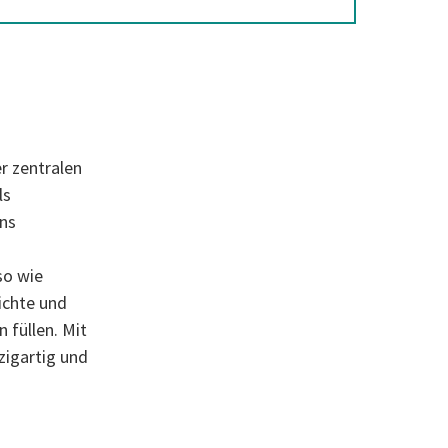
r zentralen
ls
ns
so wie
ichte und
 füllen. Mit
igartig und