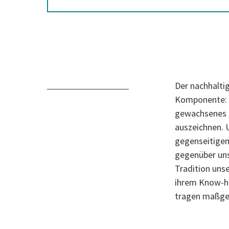
Der nachhalti
Komponente: d
gewachsenes F
auszeichnen. 
gegenseitige
gegenüber uns
Tradition uns
ihrem Know-ho
tragen maßgeb