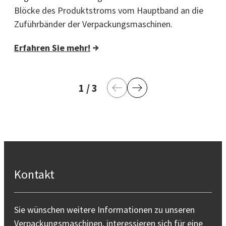
Blöcke des Produktstroms vom Hauptband an die
Zuführbänder der Verpackungsmaschinen.
Erfahren Sie mehr!
1
aktuelle Seite
/
3
letzte Seite
Vorherige Seite
Nächste Seite
Kontakt
Sie wünschen weitere Informationen zu unseren
Verpackungsmaschinen, interessieren sich für eine