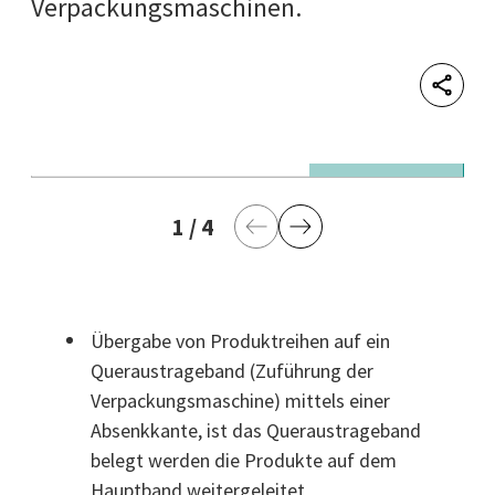
Verpackungsmaschinen.
Shar
© Theegarten-Pactec GmbH & Co. KG
© 
1
aktuelle Seite
/
4
letzte Seite
Vorherige Seite
Nächste Seite
Übergabe von Produktreihen auf ein
Queraustrageband (Zuführung der
Verpackungsmaschine) mittels einer
Absenkkante, ist das Queraustrageband
belegt werden die Produkte auf dem
Hauptband weitergeleitet