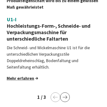
Produkteigenschaft wird bis zu einem gewissen
Maß gewährleistet
U1-I
Hochleistungs-Form-, Schneide- und
Verpackungsmaschine für
unterschiedliche Faltarten
Die Schneid- und Wickelmaschine U1 ist für die
unterschiedlichen Verpackungsstile
Doppeldreheinschlag, Bodenfaltung und
Seitenfaltung erhältlich.
Mehr erfahren
1
aktuelle Seite
/
3
letzte Seite
Vorherige Seite
Nächste Seite