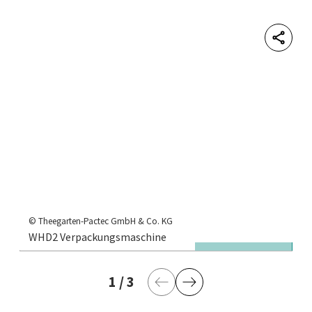
Shar
© 
1.
© Theegarten-Pactec GmbH & Co. KG
WHD2 Verpackungsmaschine
S
1
aktuelle Seite
/
3
letzte Seite
Vorherige Seite
Nächste Seite