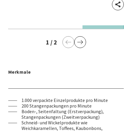
Shar
© Theegarten-Pactec GmbH & Co. KG
© 
U1+F1 Schneid- und Verpackungsmaschine
V
1
aktuelle Seite
/
2
letzte Seite
M
Vorherige Seite
Nächste Seite
Merkmale
1.000 verpackte Einzelprodukte pro Minute
200 Stangenpackungen pro Minute
Boden-, Seitenfaltung (Erstverpackung),
Stangenpackungen (Zweitverpackung)
Schneid- und Wickelprodukte wie
Weichkaramellen, Toffees, Kaubonbons,