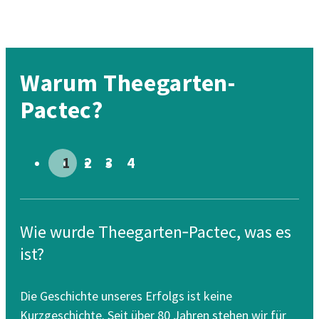
Warum Theegarten-
Pactec?
Go to slide # 1
Go to slide # 2
Go to slide # 3
Go to slide # 4
Wie wurde Theegarten‑Pactec, was es
Da
ist?
Uns
Vis
Die Geschichte unseres Erfolgs ist keine
ste
Kurzgeschichte. Seit über 80 Jahren stehen wir für