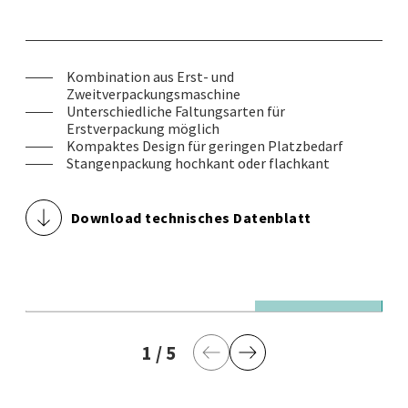
Kombination aus Erst- und
Zweitverpackungsmaschine
Unterschiedliche Faltungsarten für
Erstverpackung möglich
Kompaktes Design für geringen Platzbedarf
Stangenpackung hochkant oder flachkant
Download technisches Datenblatt
© Theegarten-Pactec GmbH & Co. KG
© 
1.000 verpackte Einzelprodukte / Minute in
1.
1
aktuelle Seite
/
5
letzte Seite
Bodenfaltung und Zweitverpackung in Päckchen
Bo
Vorherige Seite
Nächste Seite
(Flachkant)
(