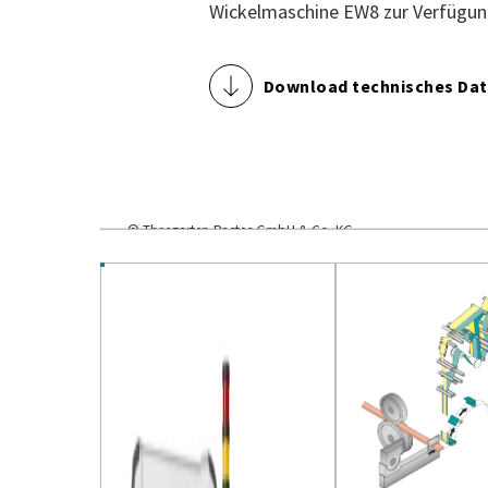
Wickelmaschine EW8 zur Verfügun
Download technisches Dat
© Theegarten-Pactec GmbH & Co. KG
U1-EFC Schneid- und Verpackungsmaschine