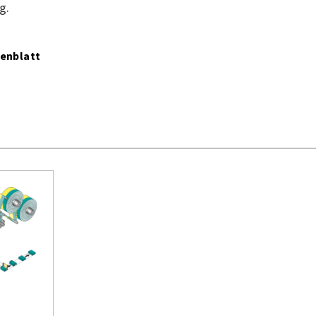
g.
enblatt