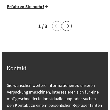
Erfahren Sie mehr!
1
aktuelle Seite
/
3
letzte Seite
Vorherige Seite
Nächste Seite
Kontakt
Sie wünschen weitere Informationen zu unseren
Verpackungsmaschinen, interessieren sich für eine
maßgeschneiderte Individuallösung oder suchen
den Kontakt zu einem persönlichen Repräsentanten